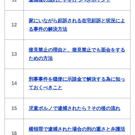
家にいながら起訴される在宅起訴と状況によ
12
る事件の解決方法
接見禁止の理由と、接見禁止でも面会をする
13
ための方法
刑事事件を穏便に示談金で解決する為に知っ
14
ておくべきこと
15
児童ポルノで逮捕されたら？その後の流れ
横領罪で逮捕された場合の刑の重さと弁護活
16