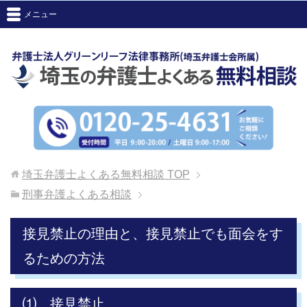
メニュー
埼玉弁護士よくある無料相談
TOP
刑事弁護よくある相談
接見禁止の理由と、接見禁止でも面会をす
るための方法
⑴ 接見禁止