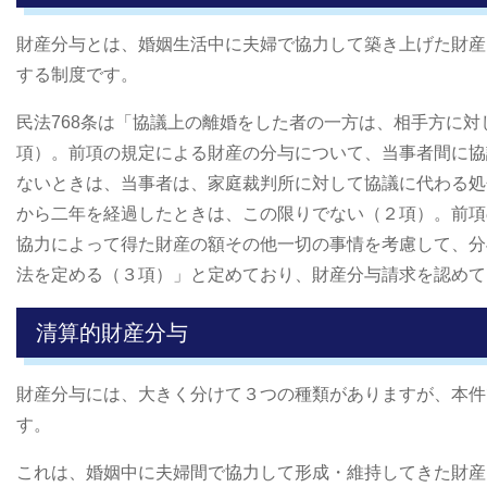
財産分与とは、婚姻生活中に夫婦で協力して築き上げた財産
する制度です。
民法768条は「協議上の離婚をした者の一方は、相手方に
項）。前項の規定による財産の分与について、当事者間に協
ないときは、当事者は、家庭裁判所に対して協議に代わる処
から二年を経過したときは、この限りでない（２項）。前項
協力によって得た財産の額その他一切の事情を考慮して、分
法を定める（３項）」と定めており、財産分与請求を認めて
清算的財産分与
財産分与には、大きく分けて３つの種類がありますが、本件
す。
これは、婚姻中に夫婦間で協力して形成・維持してきた財産