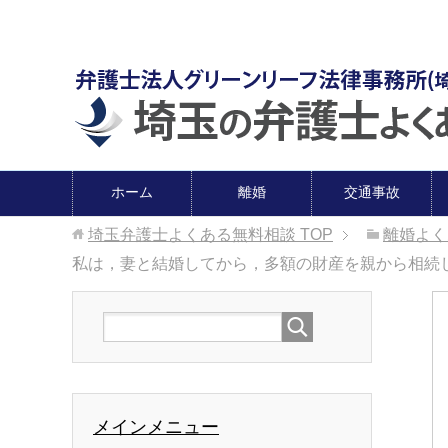
ホーム
離婚
交通事故
埼玉弁護士よくある無料相談
TOP
離婚よく
私は，妻と結婚してから，多額の財産を親から相続
メインメニュー