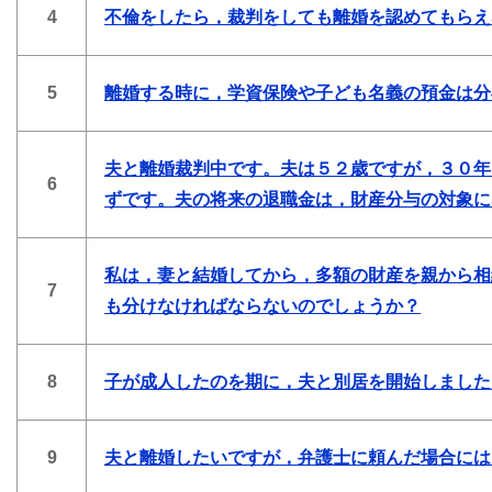
4
不倫をしたら，裁判をしても離婚を認めてもらえ
5
離婚する時に，学資保険や子ども名義の預金は分
夫と離婚裁判中です。夫は５２歳ですが，３０年
6
ずです。夫の将来の退職金は，財産分与の対象に
私は，妻と結婚してから，多額の財産を親から相
7
も分けなければならないのでしょうか？
8
子が成人したのを期に，夫と別居を開始しました
9
夫と離婚したいですが，弁護士に頼んだ場合には