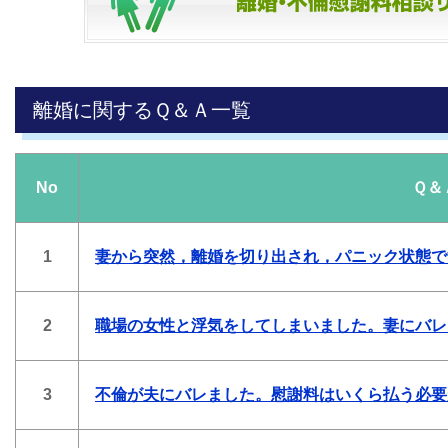
離婚に関するＱ＆Ａ一覧
No
Ｑ＆
1
妻から突然，離婚を切り出され，パニック状態で
2
職場の女性と浮気をしてしまいました。妻にバレ
3
不倫が夫にバレました。慰謝料はいくら払う必要